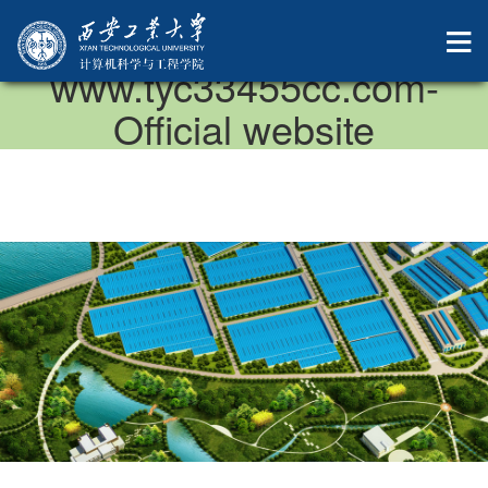
中国·太阳成集团-
www.tyc33455cc.com-
Official website