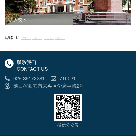
洪庆校区
共9条 1/1
首页
上页
下页
尾页
联系我们
CONTACT US
029-86173281
710021
陕西省西安市未央区学府中路2号
微信公众号