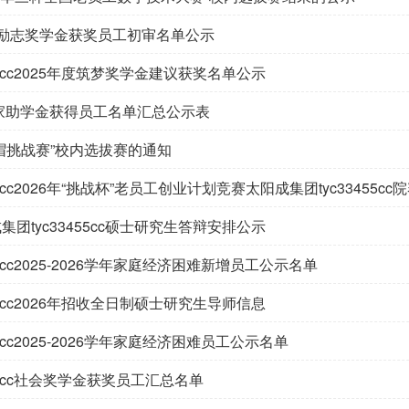
年国家励志奖学金获奖员工初审名单公示
55cc2025年度筑梦奖学金建议获奖名单公示
年国家助学金获得员工名单汇总公示表
红帽挑战赛”校内选拔赛的通知
5cc2026年“挑战杯”老员工创业计划竞赛太阳成集团tyc33455cc
集团tyc33455cc硕士研究生答辩安排公示
55cc2025-2026学年家庭经济困难新增员工公示名单
55cc2026年招收全日制硕士研究生导师信息
5cc2025-2026学年家庭经济困难员工公示名单
55cc社会奖学金获奖员工汇总名单