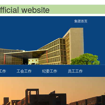
ial website
集团首页
工作
工会工作
纪委工作
员工工作