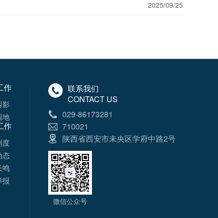
2025/09/25
工作
联系我们
CONTACT US
剪影
029-86173281
园地
工作
710021
陕西省西安市未央区学府中路2号
制度
动态
长鸣
举报
微信公众号