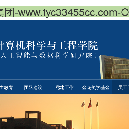
ww.tyc33455cc.com-Offic
生教育
团队建设
党建工作
金花奖学基金
员工