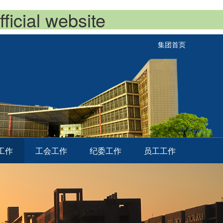
ial website
集团首页
工作
工会工作
纪委工作
员工工作