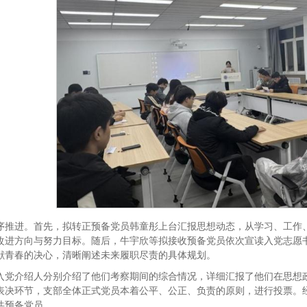
序推进。首先，拟转正预备党员韩童彤上台汇报思想动态，从学习、工作
改进方向与努力目标。随后，牛宇欣等拟接收预备党员依次宣读入党志愿
献青春的决心，清晰阐述未来履职尽责的具体规划。
入党介绍人分别介绍了他们考察期间的综合情况，详细汇报了他们在思想
表决环节，支部全体正式党员本着公平、公正、负责的原则，进行投票。
共预备党员。