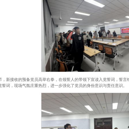
节，新接收的预备党员高举右拳，在领誓人的带领下宣读入党誓词，誓言
党誓词，现场气氛庄重热烈，进一步强化了党员的身份意识与责任意识。