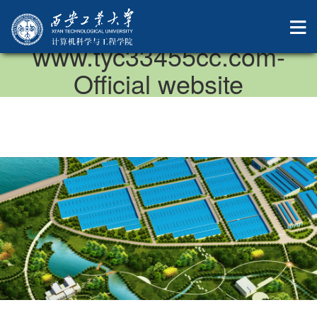
中国·太阳成集团-
www.tyc33455cc.com-
Official website