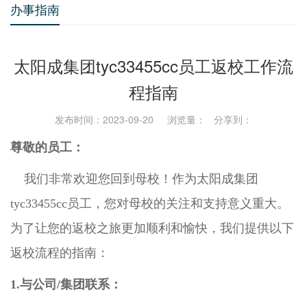
办事指南
太阳成集团tyc33455cc员工返校工作流
程指南
发布时间：2023-09-20 浏览量：
分享到：
尊敬的员工：
我们非常欢迎您回到母校！作为太阳成集团
tyc33455cc员工，您对母校的关注和支持意义重大。
为了让您的返校之旅更加顺利和愉快，我们提供以下
返校流程的指南：
1.与公司/集团联系：