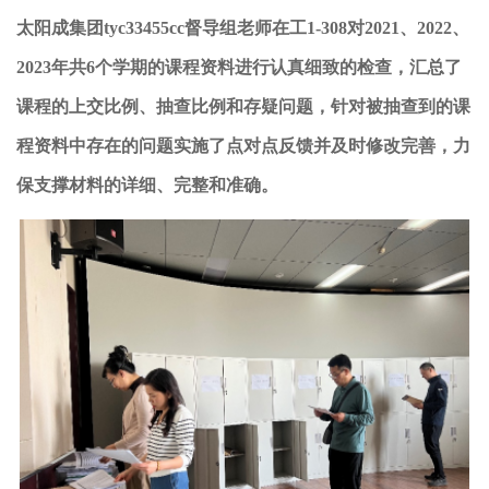
太阳成集团tyc33455cc
督导组老师
在
工
1-308
对
20
21
、
20
22
、
20
23年共6个学期的课程资料
进行认真细致的检查，汇总了
课程的上交比例
、
抽查比例
和
存疑问题，
针对
被抽查到的课
程资料
中
存在
的
问题
实施了
点对点反馈
并及时修改
完善
，力
保
支撑材料的详细、完整和准确。